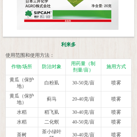
利来多
使用范围和使用方法：
用药量（制
作物/场所
防治对象
施用方式
剂量/亩）
黄瓜（保护
白粉虱
30-50克/亩
喷雾
地）
黄瓜（保护
蓟马
20-40克/亩
喷雾
地）
水稻
稻飞虱
30-40克/亩
喷雾
水稻
二化螟
40-50克/亩
喷雾
茶小绿叶
茶树
30-40克/亩
喷雾