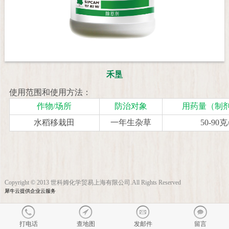
禾垦
使用范围和使用方法：
作物/场所
防治对象
用药量（制剂
水稻移栽田
一年生杂草
50-90
Copyright © 2013 世科姆化学贸易上海有限公司.All Rights Reserved
犀牛云提供企业云服务
打电话
查地图
发邮件
留言