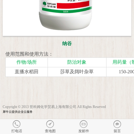
纳谷
使用范围和使用方法：
作物/场所
防治对象
用药量（
直播水稻田
莎草及
阔叶杂草
150-2
Copyright © 2013 世科姆化学贸易上海有限公司.All Rights Reserved
犀牛云提供企业云服务
打电话
查地图
发邮件
留言