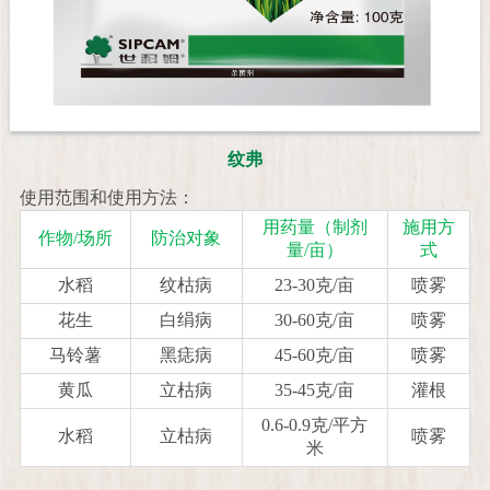
纹弗
使用范围和使用方法：
用药量（制剂
施用方
作物/场所
防治对象
量/亩）
式
水稻
纹枯病
23-30克/亩
喷雾
花生
白绢病
30-60克/亩
喷雾
马铃薯
黑痣病
45-60克/亩
喷雾
黄瓜
立枯病
35-45克/亩
灌根
0.6-0.9克/平方
水稻
立枯病
喷雾
米