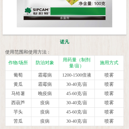
诺凡
使用范围和使用方法
：
用药量（制剂
作物/场所
防治对象
施用方式
量/亩）
葡萄
霜霉病
1200-1500倍液
喷雾
黄瓜
霜霉病
30-40克/亩
喷雾
马铃薯
晚疫病
45-60克/亩
喷雾
西葫芦
疫病
30-40克/亩
喷雾
芋头
疫病
45-60克/亩
喷雾
苦瓜
疫病
30-40克/亩
喷雾