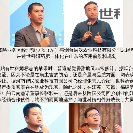
战略业务区经理贺少飞（左）与烟台辰沃农业科技有限公司总经
讲述世科姆药肥一体化在山东的应用前景和规划
尝贴有世科姆标志的苹果时，普遍感觉香甜脆又非常多汁。据烟
喜爱。因为不论是在病虫害的防治，还是产量与品质方面，均表
多让。据河南智民农业科技有限公司总经理张志民介绍，世科姆
增产提质实实在在地成为现实。除此之外，在江苏、安徽、福建
多年的云南鼎诺董事长张和林，还是后来从跨国公司回乡创业的
等经销合作伙伴，均不约而同地选择了与世科姆相伴好成长，共