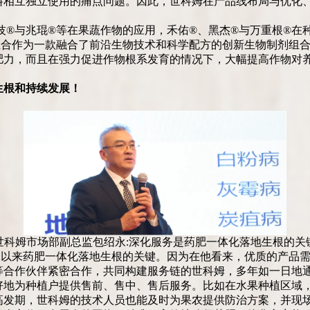
料相互独立使用的痛点问题。因此，世科姆在产品线布局与优化
技®与兆琨®等在果蔬作物的应用，禾佑®、黑杰®与万重根®在
组合作为一款融合了前沿生物技术和科学配方的创新生物制剂组
肥力，而且在强力促进作物根系发育的情况下，大幅提高作物对
生根和持续发展！
世科姆市场部副总监包绍永:深化服务是药肥一体化落地生根的关
久以来药肥一体化落地生根的关键。因为在他看来，优质的产品
等合作伙伴紧密合作，共同构建服务链的世科姆，多年如一日地
好地为种植户提供售前、售中、售后服务。比如在水果种植区域
高发期，世科姆的技术人员也能及时为果农提供防治方案，并现