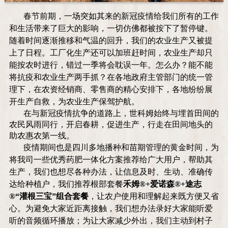
春节前期，一场突如其来的新冠疫情给我们所有的工作
和生活带来了巨大的影响，一切仿佛都被按下了暂停键。
随着时间逐渐推移和气温的回升，我们的农业生产又被提
上了日程。工厂化生产还可以加班赶时间，农业生产却只
能按农时进行，错过一季将会耽误一年。怎么办？能不能
将抗疫和农业生产两手抓？在各地政府主管部门的统一管
理下，在农资经销商、零售商的精心安排下，各地纷纷展
开生产自救，为农业生产保驾护航。
在与新冠疫情抗争的道路上，世科姆始终与埋首田间的
农民风雨同行，开启春耕，促进生产，行走在田间地头的
助农惠农第一线。
疫情期间也是四川多地播种和苗期管理的黄金时间，为
将我司一些优秀药肥一体化方案推荐给广大用户，帮助其
生产，我们也想尽各种办法，让信息及时、生动、准确传
达给种植户，我们推荐根部套餐
禾姆
®+
爱诺森
®+
途志
®
“灌根三宝”组合套餐
，让农户使用和理解起来既方便又省
心。为避免大家近距离接触，我们想办法录好大家能听爱
听的音频循环播放；为让大家减少外出，我们主动到村子