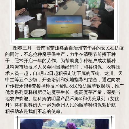
阳春三月，云南省楚雄彝族自治州南华县的农民在抗疫
的同时，不忘抢种魔芋保生产，力争在清明节前播下种
子，照常开启一年的劳作。为帮助魔芋种植户成功播种，
世科姆市场技术人员会同当地经销商，和县植保、农科技
术人员一起，自
3
月
22
日起积极走访下属的五街、龙川、天
申堂等五个乡镇，开会培训和实地指导相结合，通过向农
户传授禾姆
®
套餐拌种技术帮助农民预防魔芋软腐病，推广
优美系列缓释磷肥促进魔芋生长，提高魔芋产量，深受当
地农户欢迎。世科姆的明星产品禾姆
®
和优美系列（艾优
丹）将和世科姆人一起为彝州人民的魔芋种植保驾护航，
积极助农是我们不忘的使命。