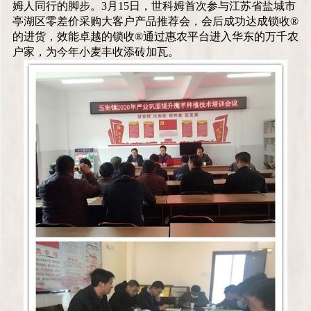
姆人同行的脚步。
3
月
15
日，世科姆首次参与江苏省盐城市
亭湖区零差价采购大客户产品推荐会，会后成功达成锁收
®
的进货，效能卓越的锁收
®
通过惠农平台进入华东的万千农
户家，为今年小麦丰收添砖加瓦。