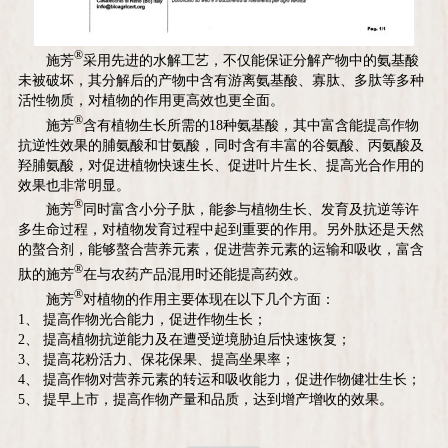
®
施芳
采用先进的水解工艺，不仅能保证分解产物中的氨基酸
未被破坏，其分解后的产物中含有游离氨基酸、寡肽、多肽等多种
活性物质，对植物的作用更高效也更全面。
®
施芳
含有植物生长所需的18种氨基酸，其中富含能提高作物
抗逆性效果的脯氨酸和甘氨酸，同时含有丰富的谷氨酸、丙氨酸及
羟脯氨酸，对促进植物快速生长、促进叶片生长、提高光合作用的
效果也非常明显。
®
施芳
同时富含小分子肽，能参与植物生长、发育及抗逆等许
多生命过程，对植物发育过程中起到重要的作用。另外肽还是天然
的螯合剂，能够螯合营养元素，促进营养元素的运输和吸收，富含
®
肽的施芳
在与农药产品混用时还能提高药效。
®
施芳
对植物的作用主要体现在以下几个方面：
1、 提高作物光合能力，促进作物生长；
2、 提高植物抗逆能力及在遭受逆境胁迫后快速恢复；
3、 提高花粉活力、保花保果、提高坐果率；
4、 提高作物对营养元素的转运和吸收能力，促进作物健壮生长；
5、 提早上市，提高作物产量和品质，达到增产增收的效果。