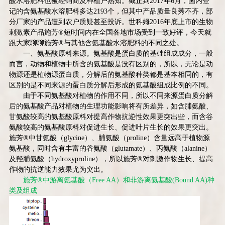
酸水溶肥料也被经销商及种植户熟知。截止到
2017
年
6
月，国内登
记的含氨基酸水溶肥料多达
2193
个，但其中产品质量良莠不齐，部
分厂家的产品遭到农户质疑甚至投诉。世科姆
2016
年底上市的生物
刺激素产品施芳
®
短时间内在全国各地市场受到一致好评，今天就
跟大家聊聊施芳
®
与其他含氨基酸水溶肥料的不同之处。
一、氨基酸原料来源。氨基酸是蛋白质的基础组成成分，一般
而言，动物和植物中所含的氨基酸是没有区别的，所以，无论是动
物源还是植物源蛋白质，分解后的氨基酸种类都是基本相同的，有
区别的是不同来源的蛋白质分解后形成的氨基酸组成比例的不同。
由于不同氨基酸对植物的作用不同，所以不同来源蛋白质分解
后的氨基酸产品对植物的生理功能影响将有所差异，如含脯氨酸、
甘氨酸较高的氨基酸原料对提高作物抗逆性效果更突出些，而含谷
氨酸较高的氨基酸原料对促进生长、促进叶片生长的效果更突出。
施芳
®
中甘氨酸（
glycine
）、脯氨酸（
proline
）含量远高于植物源
氨基酸，同时含有丰富的谷氨酸（
glutamate
）、丙氨酸（
alanine
）
及羟脯氨酸（
hydroxyproline
），所以施芳
®
对刺激作物生长、提高
作物的抗逆能力效果尤为突出。
施芳
®
中游离氨基酸（
Free AA
）和非游离氨基酸
(Bound AA)
种
类及组成