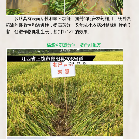
多肽具有表面活性和吸附功能，施芳
®
配合农药施用，既增强
药液的展着性和渗透性，提高药效，又能减小农药对植株叶片的伤
害，促进作物健壮生长，起到
1+1
>2
的效果。
福递
®
加施芳
®
、增产好配方