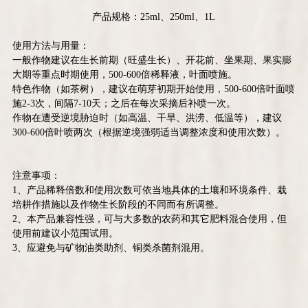
产品规格：
25ml
、
250ml
、
1L
使用方法与用量：
一般作物建议在生长前期（旺盛生长）、开花前、坐果期、果实膨
大期等重点时期使用，
500-600
倍稀释液，叶面喷施。
特色作物（如茶树），建议在萌芽初期开始使用，
500-600
倍叶面喷
施
2-3
次，间隔
7-10
天；之后在每次采摘后补喷一次。
作物在遭受逆境胁迫时（如高温、干旱、洪涝、低温等），建议
300-600
倍叶喷两次（根据逆境强弱适当调整浓度和使用次数）。
注意事项：
1
、产品稀释倍数和使用次数可依当地具体的土壤和环境条件、栽
培耕作措施以及作物生长阶段的不同而有所调整。
2
、本产品兼容性强，可与大多数的农药和其它肥料混合使用，但
使用前建议小范围试用。
3
、应避免与矿物油类助剂、铜类杀菌剂混用。