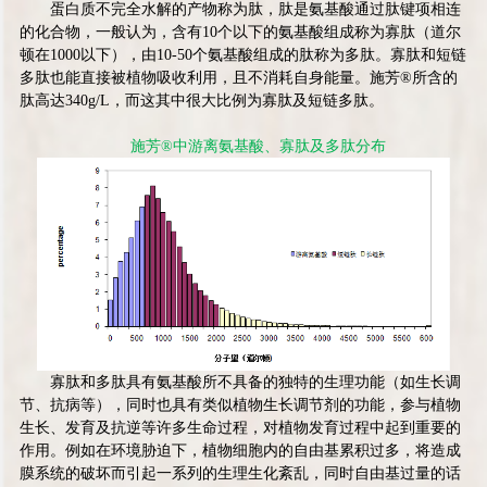
蛋白质不完全水解的产物称为肽，肽是氨基酸通过肽键项相连
的化合物，一般认为，含有
10
个以下的氨基酸组成称为寡肽（道尔
顿在
1000
以下），由
10-50
个氨基酸组成的肽称为多肽。寡肽和短链
多肽也能直接被植物吸收利用，且不消耗自身能量。施芳
®
所含的
肽高达
340g/L
，而这其中很大比例为寡肽及短链多肽。
施芳
®
中游离氨基酸、寡肽及多肽分布
寡肽和多肽具有氨基酸所不具备的独特的生理功能（如生长调
节、抗病等），同时也具有类似植物生长调节剂的功能，参与植物
生长、发育及抗逆等许多生命过程，对植物发育过程中起到重要的
作用。例如在环境胁迫下，植物细胞内的自由基累积过多，将造成
膜系统的破坏而引起一系列的生理生化紊乱，同时自由基过量的话