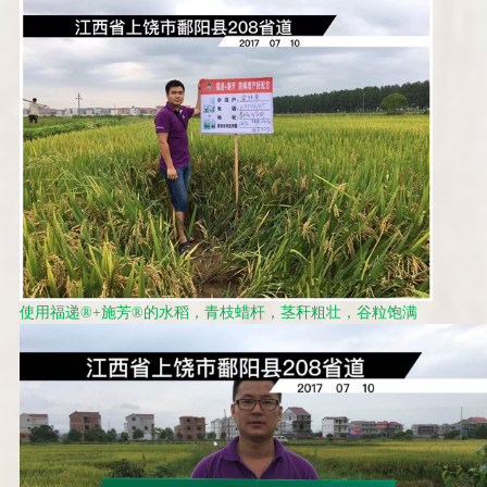
使用福递
®+
施芳
®
的水稻，青枝蜡杆，茎秆粗壮，谷粒饱满