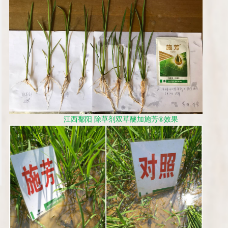
江西鄱阳
除草剂双草醚加施芳
®
效果