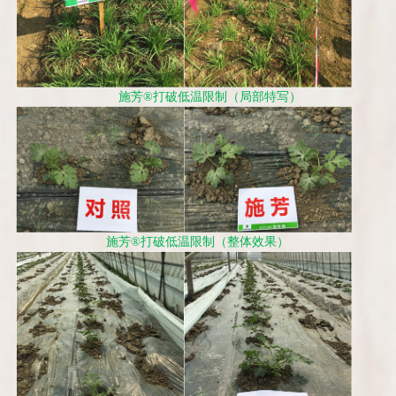
施芳
®
打破低温限制（局部特写）
施芳
®
打破低温限制（整体效果）