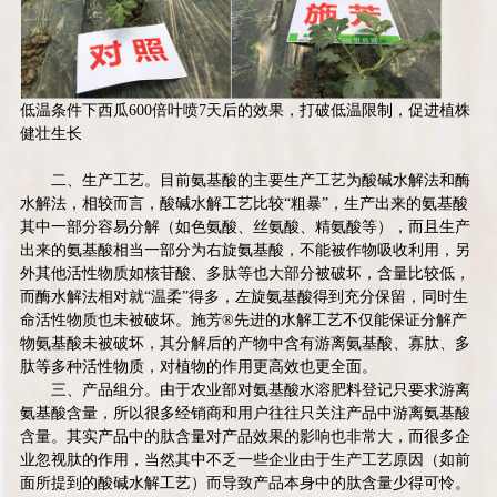
低温条件下西瓜
600
倍叶喷
7
天后的效果，打破低温限制，促进植株
健壮生长
二、生产工艺。目前氨基酸的主要生产工艺为酸碱水解法和酶
水解法，相较而言，酸碱水解工艺比较“粗暴”，生产出来的氨基酸
其中一部分容易分解（如色氨酸、丝氨酸、精氨酸等），而且生产
出来的氨基酸相当一部分为右旋氨基酸，不能被作物吸收利用，另
外其他活性物质如核苷酸、多肽等也大部分被破坏，含量比较低，
而酶水解法相对就“温柔”得多，左旋氨基酸得到充分保留，同时生
命活性物质也未被破坏。施芳
®
先进的水解工艺不仅能保证分解产
物氨基酸未被破坏，其分解后的产物中含有游离氨基酸、寡肽、多
肽等多种活性物质，对植物的作用更高效也更全面。
三、产品组分。由于农业部对氨基酸水溶肥料登记只要求游离
氨基酸含量，所以很多经销商和用户往往只关注产品中游离氨基酸
含量。其实产品中的肽含量对产品效果的影响也非常大，而很多企
业忽视肽的作用，当然其中不乏一些企业由于生产工艺原因（如前
面所提到的酸碱水解工艺）而导致产品本身中的肽含量少得可怜。