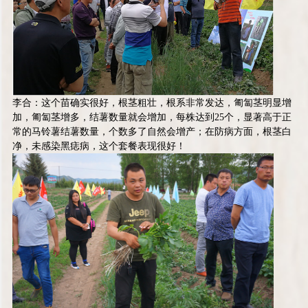
李合：这个苗确实很好，根茎粗壮，根系非常发达，匍匐茎明显增
加，匍匐茎增多，结薯数量就会增加，每株达到25个，显著高于正
常的马铃薯结薯数量，个数多了自然会增产；在防病方面，根茎白
净，未感染黑痣病，这个套餐表现很好！