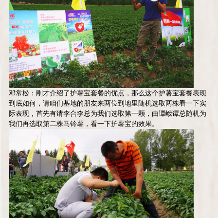
邓常松：刚才介绍了护薯宝套餐的优点，那么这个护薯宝套餐表现
到底如何，请咱们基地的朋友来两位到地里随机选取两株看一下实
际表现，首先有请李合李总为我们选取第一颗，由谭峨谭总随机为
我们再选取第二株马铃薯，看一下护薯宝的效果。