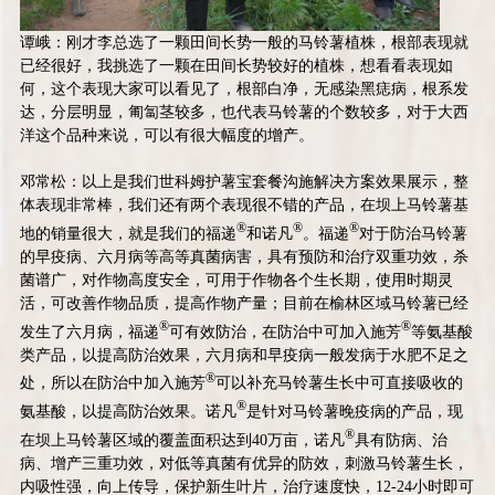
谭峨：刚才李总选了一颗田间长势一般的马铃薯植株，根部表现就
已经很好，我挑选了一颗在田间长势较好的植株，想看看表现如
何，这个表现大家可以看见了，根部白净，无感染黑痣病，根系发
达，分层明显，匍匐茎较多，也代表马铃薯的个数较多，对于大西
洋这个品种来说，可以有很大幅度的增产。
邓常松：以上是我们世科姆护薯宝套餐沟施解决方案效果展示，整
体表现非常棒，我们还有两个表现很不错的产品，在坝上马铃薯基
®
®
®
地的销量很大，就是我们的福递
和诺凡
。福递
对于防治马铃薯
的早疫病、六月病等高等真菌病害，具有预防和治疗双重功效，杀
菌谱广，对作物高度安全，可用于作物各个生长期，使用时期灵
活，可改善作物品质，提高作物产量；目前在榆林区域马铃薯已经
®
®
发生了六月病，福递
可有效防治，在防治中可加入施芳
等氨基酸
类产品，以提高防治效果，六月病和早疫病一般发病于水肥不足之
®
处，所以在防治中加入施芳
可以补充马铃薯生长中可直接吸收的
®
氨基酸，以提高防治效果。诺凡
是针对马铃薯晚疫病的产品，现
®
在坝上马铃薯区域的覆盖面积达到40万亩，诺凡
具有防病、治
病、增产三重功效，对低等真菌有优异的防效，刺激马铃薯生长，
内吸性强，向上传导，保护新生叶片，治疗速度快，12-24小时即可