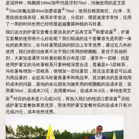
是湿拌种，咯菌腈100ml加甲托悬浮剂70ml，沟施使用的是艾富
®
®
50ml加氟虫腈40ml加爱诺森
70ml，使用后根茎粗壮、白净，无
黑痣病发病表现，根系非常发达，分层好，缓苗速度非常快，仅用
了一周的时间长势已经明显超越覆膜种植的马铃薯。
®
®
我们这次的护薯宝套餐主要涉及的产品有艾富
和爱诺森
，护薯
宝套餐的使用有什么好处呢？我们组成的这个套餐首先是药肥一体
化的效果突出，在马铃薯黑痣病的防治上非常优秀，通过近几年的
使用，我们的防治效果不次于我们常用的嘧菌酯，更优于其他药
剂，大家知道通常马铃薯的根系分布是3层，通常中一层根；但是
使用护薯宝的马铃薯根系只要种植深度合适，普遍是4~5层根系，
马铃薯每增加一层根系，便增加一层结薯层，而且这层薯是可以成
为商品薯的，会提高马铃薯座薯率和商品率。其次解决的是基地用
药成本的问题，基地的各位朋友沟施常用的嘧菌酯的亩成本是：亩
用量50ml，亩成本23元；亩用量80ml，亩成本36.8元；单纯使用艾
®
®
富
对应的成本是15元或24元，再加入我们的纯进口爱诺森
后组
成护薯宝套餐效果更优异，而使用护薯宝套餐对应的亩成本只有20
元或29元，成本依然优秀。