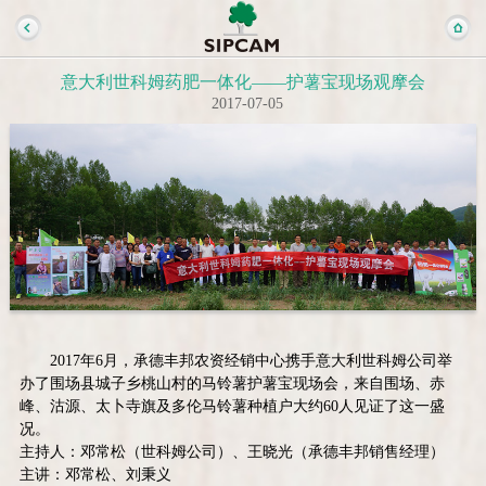
意大利世科姆药肥一体化——护薯宝现场观摩会
2017-07-05
2017年6月，承德丰邦农资经销中心携手意大利世科姆公司举
办了围场县城子乡桃山村的马铃薯护薯宝现场会，来自围场、赤
峰、沽源、太卜寺旗及多伦马铃薯种植户大约60人见证了这一盛
况。
主持人：邓常松（世科姆公司）、王晓光（承德丰邦销售经理）
主讲：邓常松、刘秉义