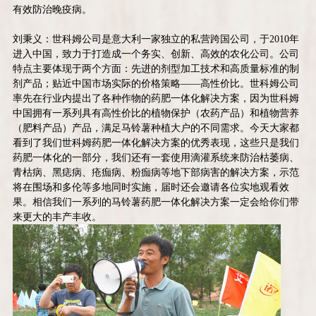
有效防治晚疫病。
刘秉义：世科姆公司是意大利一家独立的私营跨国公司，于2010年
进入中国，致力于打造成一个务实、创新、高效的农化公司。公司
特点主要体现于两个方面：先进的剂型加工技术和高质量标准的制
剂产品；贴近中国市场实际的价格策略——高性价比。世科姆公司
率先在行业内提出了各种作物的药肥一体化解决方案，因为世科姆
中国拥有一系列具有高性价比的植物保护（农药产品）和植物营养
（肥料产品）产品，满足马铃薯种植大户的不同需求。今天大家都
看到了我们世科姆药肥一体化解决方案的优秀表现，这些只是我们
药肥一体化的一部分，我们还有一套使用滴灌系统来防治枯萎病、
青枯病、黑痣病、疮痂病、粉痂病等地下部病害的解决方案，示范
将在围场和多伦等多地同时实施，届时还会邀请各位实地观看效
果。相信我们一系列的马铃薯药肥一体化解决方案一定会给你们带
来更大的丰产丰收。